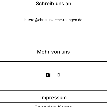
Schreib uns an
buero@christuskirche-ratingen.de
Mehr von uns
Y
o
u
t
u
b
Impressum
e