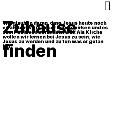
Zum
Inhalt
springen
Zuhause
Wir glauben daran, dass Jesus heute noch
erfahrbar ist, in unser Leben wirken und es
zum Positiven verändern will. Als Kirche
wollen wir lernen bei Jesus zu sein, wie
Jesus zu werden und zu tun was er getan
finden
hat.