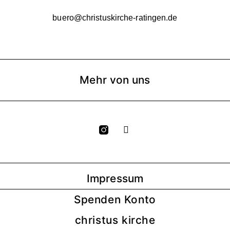
buero@christuskirche-ratingen.de
Mehr von uns
Y
o
u
t
u
b
Impressum
e
Spenden Konto
christus kirche