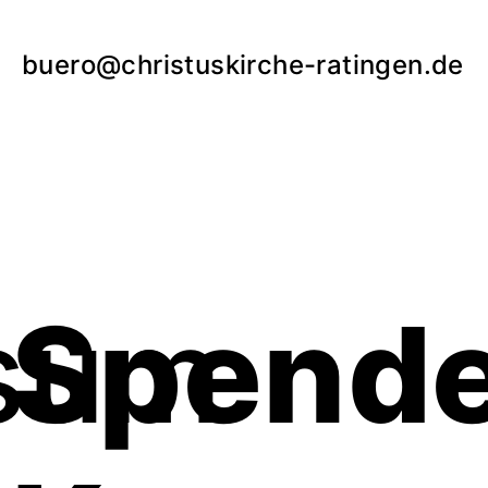
buero@christuskirche-ratingen.de
sum
Spend