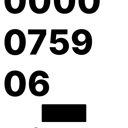
0000
0759
06
Spenden