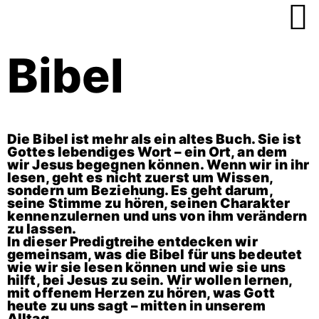
Zum
Inhalt
springen
Bibel
Die Bibel ist mehr als ein altes Buch. Sie ist
Gottes lebendiges Wort – ein Ort, an dem
wir Jesus begegnen können. Wenn wir in ihr
lesen, geht es nicht zuerst um Wissen,
sondern um Beziehung. Es geht darum,
seine Stimme zu hören, seinen Charakter
kennenzulernen und uns von ihm verändern
zu lassen.
In dieser Predigtreihe entdecken wir
gemeinsam, was die Bibel für uns bedeutet
wie wir sie lesen können und wie sie uns
hilft, bei Jesus zu sein. Wir wollen lernen,
mit offenem Herzen zu hören, was Gott
heute zu uns sagt – mitten in unserem
Alltag.