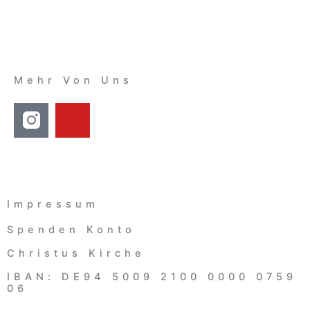
Mehr Von Uns
Y
O
U
T
U
B
Impressum
E
Spenden Konto
Christus Kirche
IBAN: DE94 5009 2100 0000 0759
06