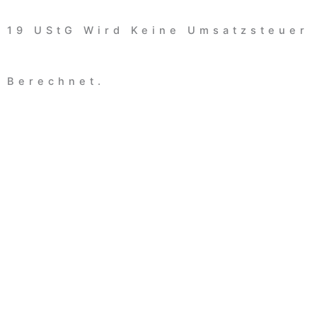
19 UStG Wird Keine Umsatzsteuer
Berechnet.
Demnächst
Gottesdienste
Kleingruppen
Nachfolge
Leitung