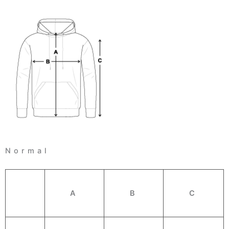
Normal
A
B
C